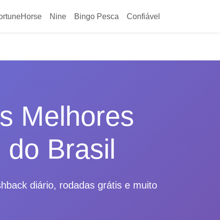
ortuneHorse
Nine
Bingo Pesca
Confiável
As Melhores
 do Brasil
back diário, rodadas grátis e muito