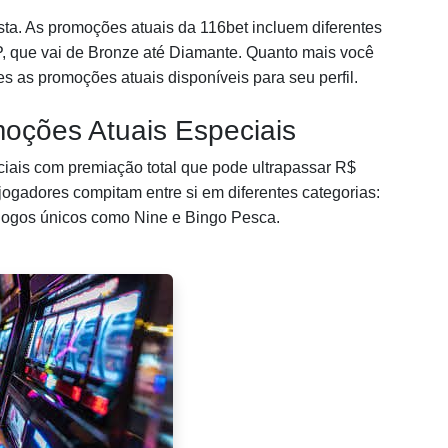
sta. As promoções atuais da 116bet incluem diferentes
P, que vai de Bronze até Diamante. Quanto mais você
es as promoções atuais disponíveis para seu perfil.
oções Atuais Especiais
iais com premiação total que pode ultrapassar R$
ogadores compitam entre si em diferentes categorias:
e jogos únicos como Nine e Bingo Pesca.