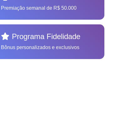
Premiação semanal de R$ 50.000
Programa Fidelidade
Bônus personalizados e exclusivos