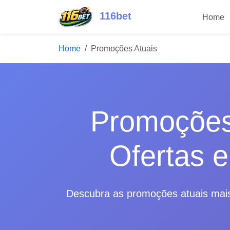
116bet
Home
Home
Promoções Atuais
Promoções 
Ofertas e
Descubra as promoções atuais mais 