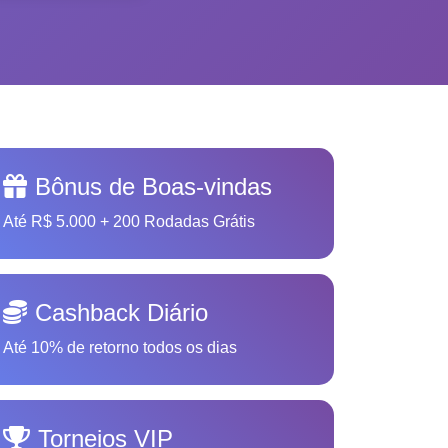
Bônus de Boas-vindas
Até R$ 5.000 + 200 Rodadas Grátis
Cashback Diário
Até 10% de retorno todos os dias
Torneios VIP