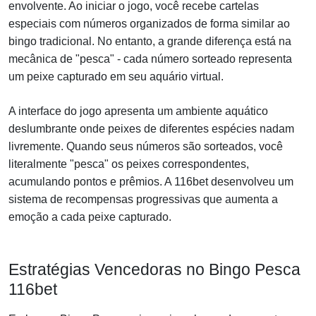
envolvente. Ao iniciar o jogo, você recebe cartelas
especiais com números organizados de forma similar ao
bingo tradicional. No entanto, a grande diferença está na
mecânica de "pesca" - cada número sorteado representa
um peixe capturado em seu aquário virtual.
A interface do jogo apresenta um ambiente aquático
deslumbrante onde peixes de diferentes espécies nadam
livremente. Quando seus números são sorteados, você
literalmente "pesca" os peixes correspondentes,
acumulando pontos e prêmios. A 116bet desenvolveu um
sistema de recompensas progressivas que aumenta a
emoção a cada peixe capturado.
Estratégias Vencedoras no Bingo Pesca
116bet