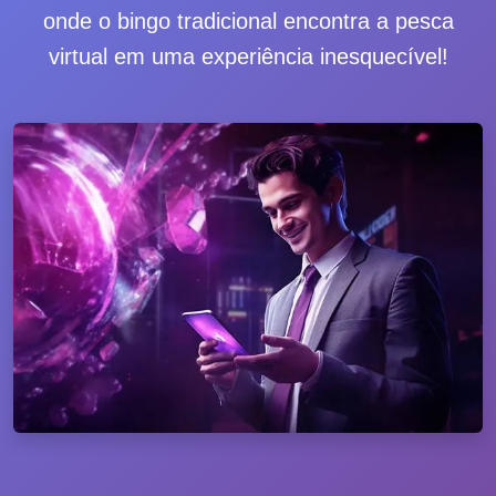
onde o bingo tradicional encontra a pesca
virtual em uma experiência inesquecível!