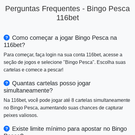
Perguntas Frequentes - Bingo Pesca
116bet
Como começar a jogar Bingo Pesca na
116bet?
Para começar, faça login na sua conta 116bet, acesse a
seção de jogos e selecione "Bingo Pesca". Escolha suas
cartelas e comece a pescar!
Quantas cartelas posso jogar
simultaneamente?
Na 116bet, você pode jogar até 8 cartelas simultaneamente
no Bingo Pesca, aumentando suas chances de capturar
peixes valiosos.
Existe limite mínimo para apostar no Bingo