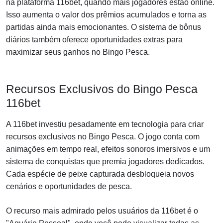
na plataforma 116bet, quando mais jogadores estão online.
Isso aumenta o valor dos prêmios acumulados e torna as
partidas ainda mais emocionantes. O sistema de bônus
diários também oferece oportunidades extras para
maximizar seus ganhos no Bingo Pesca.
Recursos Exclusivos do Bingo Pesca
116bet
A 116bet investiu pesadamente em tecnologia para criar
recursos exclusivos no Bingo Pesca. O jogo conta com
animações em tempo real, efeitos sonoros imersivos e um
sistema de conquistas que premia jogadores dedicados.
Cada espécie de peixe capturada desbloqueia novos
cenários e oportunidades de pesca.
O recurso mais admirado pelos usuários da 116bet é o