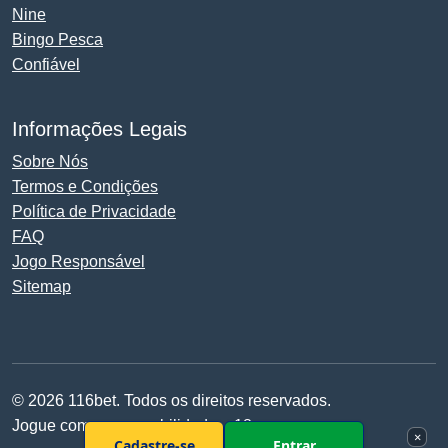
Nine
Bingo Pesca
Confiável
Informações Legais
Sobre Nós
Termos e Condições
Política de Privacidade
FAQ
Jogo Responsável
Sitemap
© 2026 116bet. Todos os direitos reservados.
Jogue com responsabilidade. +18
×
Cadastre-se
Entrar