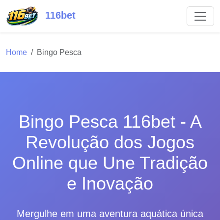
116bet
Home
Bingo Pesca
Bingo Pesca 116bet - A
Revolução dos Jogos
Online que Une Tradição
e Inovação
Mergulhe em uma aventura aquática única