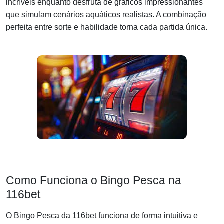
incríveis enquanto desfruta de gráficos impressionantes
que simulam cenários aquáticos realistas. A combinação
perfeita entre sorte e habilidade torna cada partida única.
Como Funciona o Bingo Pesca na
116bet
O Bingo Pesca da 116bet funciona de forma intuitiva e