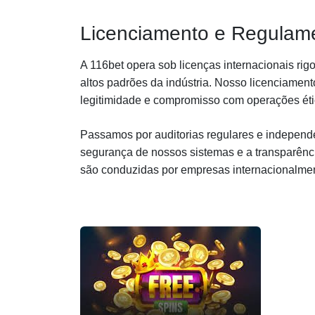
Licenciamento e Regulame
A 116bet opera sob licenças internacionais r
altos padrões da indústria. Nosso licenciame
legitimidade e compromisso com operações éti
Passamos por auditorias regulares e independe
segurança de nossos sistemas e a transparênci
são conduzidas por empresas internacionalmen