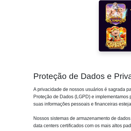
Proteção de Dados e Priv
A privacidade de nossos usuários é sagrada pa
Proteção de Dados (LGPD) e implementamos polí
suas informações pessoais e financeiras estej
Nossos sistemas de armazenamento de dados u
data centers certificados com os mais altos pad