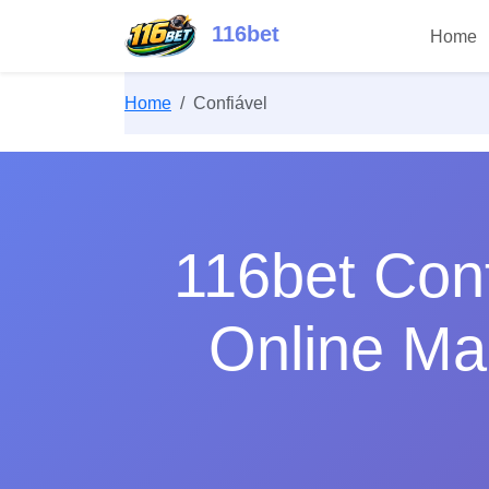
116bet
Home
Home
Confiável
116bet Conf
Online Ma