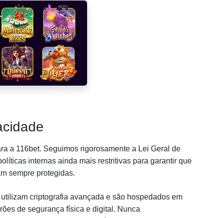
acidade
ra a 116bet. Seguimos rigorosamente a Lei Geral de
ticas internas ainda mais restritivas para garantir que
am sempre protegidas.
tilizam criptografia avançada e são hospedados em
rões de segurança física e digital. Nunca