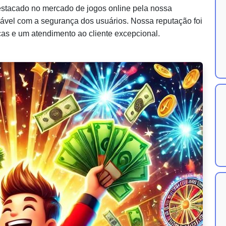
stacado no mercado de jogos online pela nossa
vel com a segurança dos usuários. Nossa reputação foi
icas e um atendimento ao cliente excepcional.