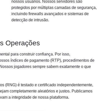
nossos usuários. Nossos servidores são
protegidos por múltiplas camadas de segurança,
incluindo firewalls avançados e sistemas de
detecção de intrusão.
as Operações
ntal para construir confiança. Por isso,
 nossos índices de pagamento (RTP), procedimentos de
ue. Nossos jogadores sempre sabem exatamente o que
os (RNG) é testado e certificado independentemente,
sejam completamente aleatórios e justos. Publicamos
ovam a integridade de nossa plataforma.