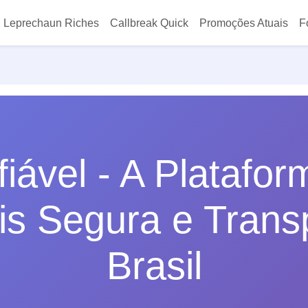
Leprechaun Riches
Callbreak Quick
Promoções Atuais
F
iável - A Platafo
is Segura e Trans
Brasil