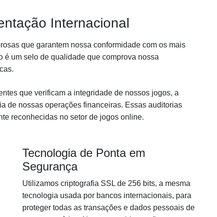
ntação Internacional
igorosas que garantem nossa conformidade com os mais
nto é um selo de qualidade que comprova nossa
cas.
ntes que verificam a integridade de nossos jogos, a
a de nossas operações financeiras. Essas auditorias
te reconhecidas no setor de jogos online.
Tecnologia de Ponta em
Segurança
Utilizamos criptografia SSL de 256 bits, a mesma
tecnologia usada por bancos internacionais, para
proteger todas as transações e dados pessoais de