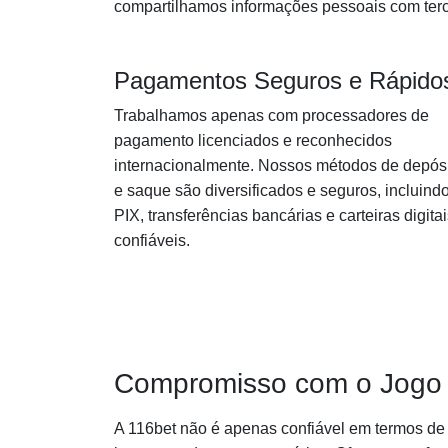
compartilhamos informações pessoais com terc
Pagamentos Seguros e Rápido
Trabalhamos apenas com processadores de
pagamento licenciados e reconhecidos
internacionalmente. Nossos métodos de depós
e saque são diversificados e seguros, incluind
PIX, transferências bancárias e carteiras digita
confiáveis.
Compromisso com o Jogo
A 116bet não é apenas confiável em termos 