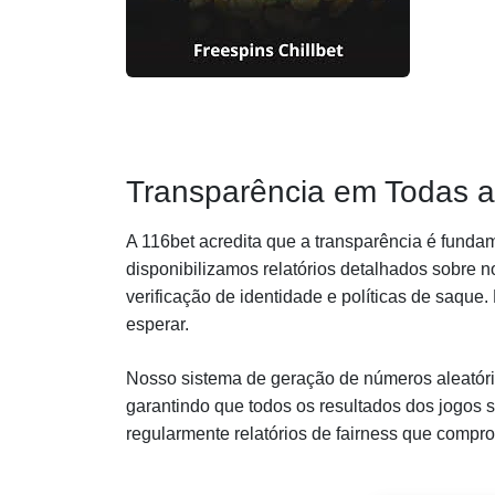
Transparência em Todas 
A 116bet acredita que a transparência é fundame
disponibilizamos relatórios detalhados sobre
verificação de identidade e políticas de saq
esperar.
Nosso sistema de geração de números aleatóri
garantindo que todos os resultados dos jogos 
regularmente relatórios de fairness que compr