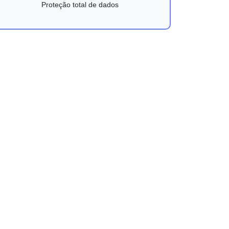
Proteção total de dados