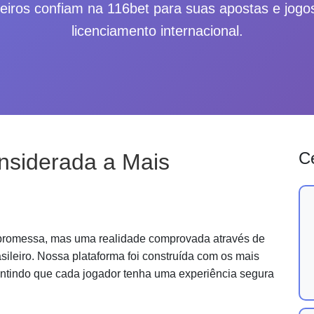
eiros confiam na 116bet para suas apostas e jogo
licenciamento internacional.
Ce
nsiderada a Mais
 promessa, mas uma realidade comprovada através de
ileiro. Nossa plataforma foi construída com os mais
antindo que cada jogador tenha uma experiência segura