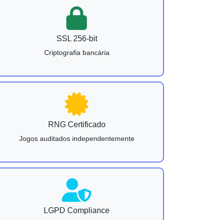
SSL 256-bit
Criptografia bancária
RNG Certificado
Jogos auditados independentemente
LGPD Compliance